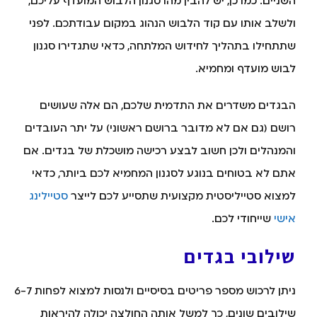
השניים. כמו כן, יש להבין מהו סגנון הלבוש המועדף עליכם,
ולשלב אותו עם קוד הלבוש הנהוג במקום עבודתכם. לפני
שתתחילו בתהליך לחידוש המלתחה, כדאי שתגדירו סגנון
לבוש מועדף ומחמיא.
הבגדים משדרים את התדמית שלכם, הם אלה שעושים
רושם (גם אם לא מדובר ברושם ראשוני) על יתר העובדים
והמנהלים ולכן חשוב לבצע רכישה מושכלת של בגדים. אם
אתם לא בטוחים בנוגע לסגנון המחמיא לכם ביותר, כדאי
למצוא סטייליסטית מקצועית שתסייע לכם לייצר
סטיילינג
אישי
שייחודי לכם.
שילובי בגדים
ניתן לרכוש מספר פריטים בסיסיים ולנסות למצוא לפחות 6-7
שילובים שונים, כך למשל אותה החולצה יכולה להיראות