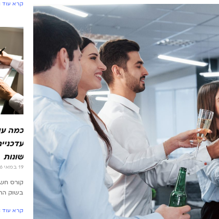
קרא עוד »
כמה עו
עדכניים
שונות
19 במאי 2026
קורס חש
בשוק הת
קרא עוד »