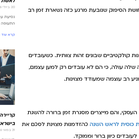
לאשת 
20 ביולי 2026
חושת הסיפוק שנובעת מרגע כזה נשארת זמן רב
נסיעת ע
התעופה –
קרא עוד »
ות קולקטיביים שבונים זהות צוותית. כשעובדים
שלה עולה, כי הם לא עובדים רק למען עצמם,
יע רב עוצמה שמעודד מצוינות.
ה העסקי, והם מייצרים מסגרת זמן ברורה להשגת
קריירה
בישראל
 כוסית לראש השנה
כהזדמנות מצוינת לסכם את
31 במאי 2026
בדים כיוון ברור וממוקד.