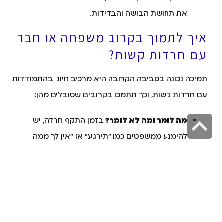
את תחושת הבושה והבדידות.
איך לתמוך בקרוב משפחה או חבר
עם חרדות קשות?
תמיכה נכונה בסביבה הקרובה היא מרכיב חיוני בהתמודדות
עם חרדות קשות, וכך תתמכו בקרובים שסובלים מהן:
גלילה
מה לומר ומה לא לומר?
בזמן התקף חרדה, יש
להימנע ממשפטים כמו "תירגע" או "אין לך ממה
לראש
לפחד". במקום זאת, אמרו: "אני כאן איתך", "זה יעבור,
העמוד
כמו בפעמים הקודמות".
סיוע מעשי במצבי חרדה:
במצב חרדה אקוטי, סיוע
מעשי יכול לכלול נוכחות פיזית רגועה, הצעת מקום
שקט ובטוח או עזרה בתרגילי נשימה פשוטים.