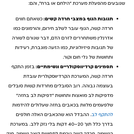
שנובעים מהפעלת מערכת "הילחם או ברח", והם:
תגובות הגוף במצבי חרדה קשים:
כשאתם חווים
חרדה קשה, הגוף עובר לשלב חירום, והורמונים כמו
אדרנלין משתחררים לזרם הדם, דבר שגורם לשורה
של תגובות פיזיולוגיות, כמו הזעה מוגברת, רעידות
ותחושות של גלי חום וקור.
תסמינים קרדיווסקולריים ונשימתיים:
בזמן התקף
חרדה קשה, המערכת הקרדיווסקולרית עובדת
בעוצמה גבוהה. רוב הסובלים מחרדות קשות סובלים
מדפיקות לב מואצות ותחושת "דפיקות לב בחזה"
שלפעמים מלוות בכאבים בחזה שעלולים להידמות
להתקף לב
. ההבדל הוא שהכאבים האלה חולפים
בדרך כלל תוך 20–40 דקות בלי נזק ללב. במערכת
הנשימה, חרדה קשה גורמת לתחושת קוצר נשימה, חנק