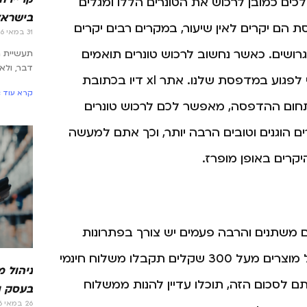
לכים כמובן לרכוש את הטונרים הללו ומגלים
בישראל
 הם יקרים לאין שיעור, במקרים רבים יקרים
31 במאי 2026
רושים. כאשר נחשוב לרכוש טונרים תואמים
תעשיית 
דבר, ולא
שאינם מקוריים, נתקל באינספור אזהרות על כך שזה עשוי לפגוע במדפסת שלנו. אתר xl דיו בכתובת
קרא עוד »
תחום ההדפסה, מאפשר לכם לרכוש טונרים
ם הוגנים וטובים הרבה יותר, וכך אתם למעשה
קרים באופן מופרז.
הם משתנים והרבה פעמים יש צורך בפתרונות
מהירים בהקדם האפשרי. על כן, על כל רכישה באתר של מוצרים מעל 300 שקלים תקבלו משלוח חינמי
ניהול 
 לסכום הזה, תוכלו עדיין להנות ממשלוח
בעסק ו
26 במאי 2026