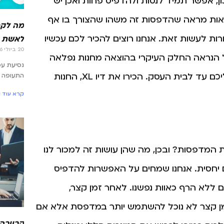
, אפשר תמיד לנסות ולהדפיס פחות ואכן יש
אות מראה שהדפסות זה משהו שהצורך בו אף
מה לקח
רות לעשות זאת. אנחנו רוצים להכיר לכם עכשיו
לאשת 
20 ביולי 2026
כל הנראה החלק העיקרי בהוצאה מחנות נפלאה
נסיעת ע
שמציעה מחירים הוגנים ומשתלמים ומשלוחים מהירים אליכם עד לבית העסק. הכירו את דיו XL, החנות
התעופה –
קרא עוד »
מדפסות? ובכן, מה שהן עושות זה למכור לנו
ם יחסית. אנחנו שמחים על האפשרות להדפיס
 ללא הרף כאוות נפשנו. לאחר זמן קצר,
מן קצר לא נוכל להשתמש יותר במדפסת אלא אם
קריירה