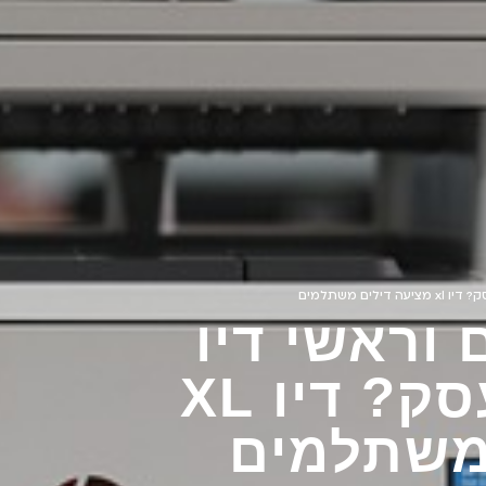
ם משתלמים
וראשי דיו
למדפסת של העסק? דיו XL
משתלמים