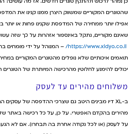
כן נמהר לרכוש ולהתקין טונרים חדשים. אז מה עושים? הו
שהטונרים המקוריים שמשווק היצרן ממנו קנינו את המדפסת
אפילו יותר ממחירה של המדפסת שקנינו פחות או יותר בג
https://www.xldyo.co.il/
– המנוהל על ידי מומחים ב
תואמים איכותיים שלא נופלים מהטונרים המקוריים במחירי
יכולים להימנע לחלוטין מהרכישה המיותרת של הטונרים הי
משלוחים מהירים עד לעסק
ב-XL דיו מבינים היטב גם שצרכי ההדפסה של עסקים 
על לעסק (או לכל נקודה אחרת בה תבחרו). אם לא הגעתם