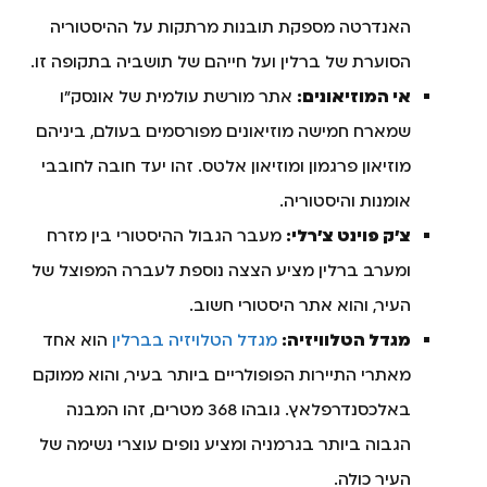
האנדרטה מספקת תובנות מרתקות על ההיסטוריה
הסוערת של ברלין ועל חייהם של תושביה בתקופה זו.
אי המוזיאונים:
אתר מורשת עולמית של אונסק"ו
שמארח חמישה מוזיאונים מפורסמים בעולם, ביניהם
מוזיאון פרגמון ומוזיאון אלטס. זהו יעד חובה לחובבי
אומנות והיסטוריה.
צ'ק פוינט צ'רלי:
מעבר הגבול ההיסטורי בין מזרח
ומערב ברלין מציע הצצה נוספת לעברה המפוצל של
העיר, והוא אתר היסטורי חשוב.
מגדל הטלוויזיה:
מגדל הטלויזיה בברלין
הוא אחד
מאתרי התיירות הפופולריים ביותר בעיר, והוא ממוקם
באלכסנדרפלאץ. גובהו 368 מטרים, זהו המבנה
הגבוה ביותר בגרמניה ומציע נופים עוצרי נשימה של
העיר כולה.