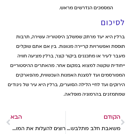
המסמכים הנדרשים מראש.
לסיכום
ברלין היא יעד מרתק שמשלב היסטוריה עשירה, תרבות
תוססת ואפשרויות קריירה מגוונות. בין אם אתם שוקלים
מעבר לעיר או מתכננים ביקור קצר, ברלין מציעה חוויה
ייחודית שקשה למצוא במקום אחר. מהאתרים ההיסטוריים
המפורסמים ועד לסצנת האמנות העכשווית, מהפארקים
הירוקים ועד לחיי הלילה הסוערים, ברלין היא עיר של ניגודים
שמתמזגים בהרמוניה מופלאה.
הקודם
הבא
משאבת חלב מתלבשת: המדריך המלא לבחירה ושימוש נכונים
רוצים להעלות את המוטיבציה בעבודה? הדרך ללב עוברת בקיבה