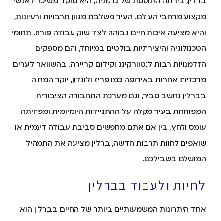
ברלין, בירתה התוססת של גרמניה, היא מוקד משיכה לאנשי
מקצוע מרחבי העולם. העיר משלבת מגוון תרבויות ורעיונות,
והיא מציעה איכות חיים גבוהה לצד שוק עבודה פורח. תחומי
הטכנולוגיה והיצירתיות בולטים במיוחד, והם מספקים
הזדמנויות רבות לנטוורקינג וקידום קריירה. בהשוואה לערים
מרכזיות אחרות באירופה כמו פריז ולונדון, יוקר המחיה
בברלין נחשב סביר, וגם מערכת התחבורה הציבורית
המפותחת בעיר מקלה על ההתניידות היומיומית ומפחיתה
עומס ולחץ. בין אם אתם מחפשים סביבת עבודה דינמית או
שואפים לחוות תרבות חדשה, ברלין מציעה את התמהיל
המושלם בשבילכם.
לחיות ולעבוד בברלין
אחד היתרונות המשמעותיים ביותר של החיים בברלין הוא