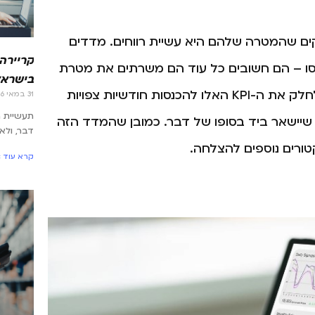
ם שהמטרה שלהם היא עשיית רווחים. מדדים
קריירה
נסו – הם חשובים כל עוד הם משרתים את מטרת
בישראל
העל שהיא רווחיות והגדלת הכנסות. פעמים רבות נוהגים לחלק את ה-KPI האלו להכנסות חודשיות צפויות
31 במאי 2026
תעשיית 
ח שיישאר ביד בסופו של דבר. כמובן שהמדד הזה
דבר, ולא
קטורים נוספים להצלחה.
קרא עוד »