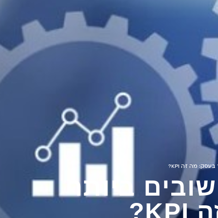
סק: מה זה KPI?
ובים ביותר
K?