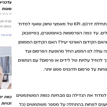
עדכניים
שונות
19 במאי 2026
קורס חש
אחד המדדים החשובים ביותר לעסקים ובמיוחד לכאלו בתחילת דרכם. KPI של מאמצי שיווק שואף למדוד
בשוק הת
ילים. עד כמה הפרסומות באינסטגרם, בפייסבוק
קרא עוד »
האם הקידום האורגני יעיל? האם הקידום הממומן
כמה עולה לנו המסע החל מהופעת הפרסום ועד
הוזיל עלויות של לידים או פרסום? עם הנתונים
ות על פרסום ולהכניס ממנו יותר.
 למדוד את הגדילה גם מבחינת כמות המשתמשים
כמה ימ
זכויות
שענים לפחות בהתחלה על מספר משתמשים (כל