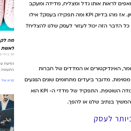
מנהלים עסק ושואפים לראות אותו גדל ומצליח, מדידה ומעקב
אחר יעדים זה משהו שאתם חייבים לעשות מהרגע הראשון. אז מהו בדיוק KPI ומה תפקידו בעסק? אילו
נה? ואיך כל הדבר הזה יכול לעזור לעסק שלנו להצליח?
מה לקח
לאשת 
20 ביולי 2026
נסיעת ע
KP הוא Key Performance Indicator – כלומר, האינדיקטורים או המדדים של חברות
התעופה –
מסוימת. מדובר ביעדים מתחומים שונים הנוגעים
קרא עוד »
ולעבודה השוטפת. התפקיד של מדדי ה- KPI הוא
המשיך בנתיב שלנו או להפך.