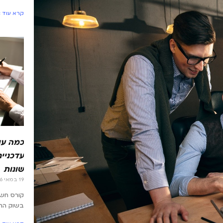
קרא עוד »
כמה עו
עדכניים
שונות
19 במאי 2026
קורס חש
בשוק הת