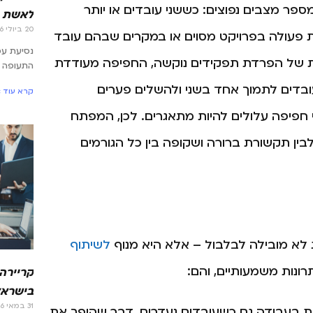
במספר מצבים נפוצים: כששני עובדים או יותר
לאשת 
20 ביולי 2026
פעולה בפרויקט מסוים או במקרים שבהם עובד
נסיעת ע
ית של הפרדת תפקידים נוקשה, החפיפה מעודדת
התעופה –
ובדים לתמוך אחד בשני ולהשלים פערים
קרא עוד »
 חפיפה עלולים להיות מתאגרים. לכן, המפתח
לבין תקשורת ברורה ושקופה בין כל הגורמים
ת לא מובילה לבלבול – אלא היא מנוף
לשיתוף
רונות משמעותיים, והם:
קריירה
בישראל
31 במאי 2026
בעבודה גם כשעובדים נעדרים, דבר שהופך את