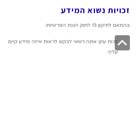
זכויות נשוא המידע
בהתאם לתיקון 13 לחוק הגנת הפרטיות:
גלילה
זכות עיון: אתה רשאי לבקש לראות איזה מידע קיים
לראש
עליך.
העמוד
זכות תיקון: אם מידע שגוי – תוכל לבקש לתקנו.
זכות מחיקה: תוכל לבקש את מחיקת המידע
שנמסר.
פניות בנושא יש לבצע בדוא״ל:
gal@rego.co.il
דיווח על אירועי אבטחה